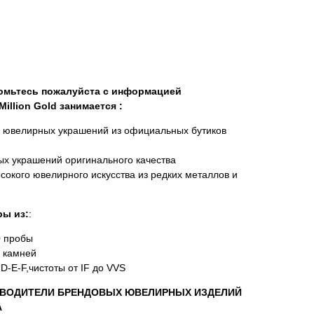
комьтесь пожалуйста с информацией
illion Gold занимается :
х ювелирных украшений из официальных бутиков
х украшений оригинального качества
сокого ювелирного искусства из редких металлов и
ы из:
:
0 пробы
 камней
D-E-F,чистоты от IF до VVS
ВОДИТЕЛИ БРЕНДОВЫХ ЮВЕЛИРНЫХ ИЗДЕЛИЙ
А