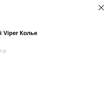
 Viper Колье
0
р.