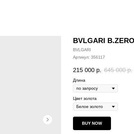
BVLGARI B.ZERO
BVLGARI
Артикул:
356117
215 000
р.
645 000
р.
Длина
Цвет золота
BUY NOW