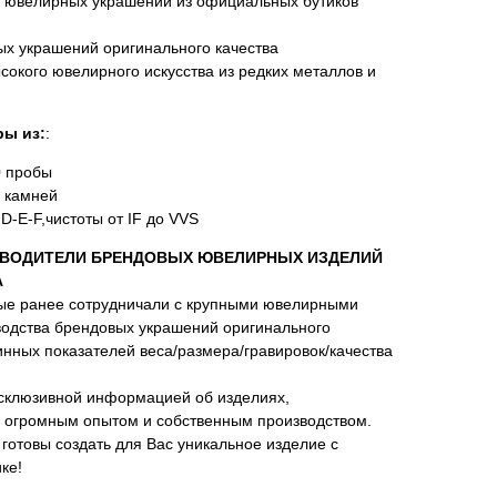
х ювелирных украшений из официальных бутиков
х украшений оригинального качества
сокого ювелирного искусства из редких металлов и
ы из:
:
0 пробы
 камней
D-E-F,чистоты от IF до VVS
ВОДИТЕЛИ БРЕНДОВЫХ ЮВЕЛИРНЫХ ИЗДЕЛИЙ
А
ые ранее сотрудничали с крупными ювелирными
водства брендовых украшений оригинального
нных показателей веса/размера/гравировок/качества
склюзивной информацией об изделиях,
 огромным опытом и собственным производством.
отовы создать для Вас уникальное изделие с
ке!