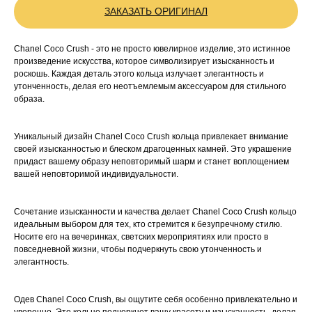
ЗАКАЗАТЬ ОРИГИНАЛ
Chanel Coco Crush - это не просто ювелирное изделие, это истинное
произведение искусства, которое символизирует изысканность и
роскошь. Каждая деталь этого кольца излучает элегантность и
утонченность, делая его неотъемлемым аксессуаром для стильного
образа.
Уникальный дизайн Chanel Coco Crush кольца привлекает внимание
своей изысканностью и блеском драгоценных камней. Это украшение
придаст вашему образу неповторимый шарм и станет воплощением
вашей неповторимой индивидуальности.
Сочетание изысканности и качества делает Chanel Coco Crush кольцо
идеальным выбором для тех, кто стремится к безупречному стилю.
Носите его на вечеринках, светских мероприятиях или просто в
повседневной жизни, чтобы подчеркнуть свою утонченность и
элегантность.
Одев Chanel Coco Crush, вы ощутите себя особенно привлекательно и
уверенно. Это кольцо подчеркнет вашу красоту и изысканность, делая