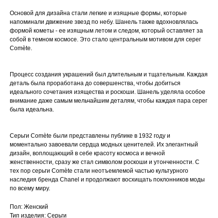
Основой для дизайна стали легкие и изящные формы, которые
напоминали движение звезд по небу. Шанель также вдохновлялась
формой кометы - ее изящным летом и следом, который оставляет за
собой в темном космосе. Это стало центральным мотивом для серег
Comète.
Процесс создания украшений был длительным и тщательным. Каждая
деталь была проработана до совершенства, чтобы добиться
идеального сочетания изящества и роскоши. Шанель уделяла особое
внимание даже самым мельчайшим деталям, чтобы каждая пара серег
была идеальна.
Серьги Comète были представлены публике в 1932 году и
моментально завоевали сердца модных ценителей. Их элегантный
дизайн, воплощающий в себе красоту космоса и вечной
женственности, сразу же стал символом роскоши и утонченности. С
тех пор серьги Comète стали неотъемлемой частью культурного
наследия бренда Chanel и продолжают восхищать поклонников моды
по всему миру.
Пол: Женский
Тип изделия: Серьги