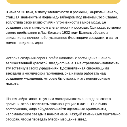
В начале 20 века, в эпоху элегантности и роскоши, Габриэль Шанель,
ставшая знаменитым модным дизайнером под именем Coco Chanel,
воплотила свою визию стиля и утонченности в мире моды. Ее
создания стали символом элегантности и роскоши. Однажды, во время
своего пребывания в Лас-Вегасе в 1932 году, Шанель обратила
внимание на ночное небо, усыпанное блестящими звездами, и в этот
момент родилась идея.
История создания серег Comète началась с восхищения Шанель
величественной красотой звездного неба. Она стремилась воплотить
эту эстетику в своих украшениях. Вдохновленная сверкающими
звездами и космической гармонией, она начала работать над
созданием украшений, которые бы отражали эту неповторимую
красоту.
Шанель обратилась к лучшим мастерам ювелирного дела своего
времени, чтобы воплотить свою концепцию в жизнь. Она была
восторженна, когда ей удалось найти идеальные бриллианты,
напоминающие звезды в ночном небе. Каждый камень был тщательно
отобран, чтобы передать блеск и мерцание звезд.