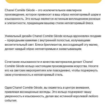
Chanel Comète Géode – это исключительное ювелирное
произведение, которое привносит в ваш образ неповторимый шарм и
изысканность. Это кольцо является истинным воплощением роскоши
и элегантности, придающим вашему стилю неповторимый блеск.
Уникальный дизайн Chanel Comète Géode кольца вдохновлен геодами
– природными камнями с внутренней полостью, излучающими
восхитительный свет. Блеск бриллиантов, воссоздающий эту магию,
делает каждый образ неповторимым и захватывающим.
Сочетание изысканности и качества материалов делает Chanel
Comète Géode кольцо настоящим произведением искусства. Носите
его на светских мероприятиях или повседневно, чтобы подчеркнуть
свою утонченность и неповторимый стиль.
Одев Chanel Comète Géode, вы окажетесь в центре внимания,
привлекая восхищенные взгляды. Это кольцо подчеркнет вашу
уверенность и изысканность, делая вас истинной королевой любого
события.