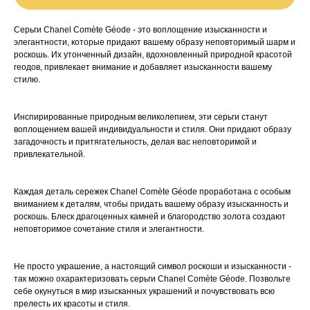
Серьги Chanel Comète Géode - это воплощение изысканности и
элегантности, которые придают вашему образу неповторимый шарм и
роскошь. Их утонченный дизайн, вдохновленный природной красотой
геодов, привлекает внимание и добавляет изысканности вашему
стилю.
Инспирированные природным великолепием, эти серьги станут
воплощением вашей индивидуальности и стиля. Они придают образу
загадочность и притягательность, делая вас неповторимой и
привлекательной.
Каждая деталь сережек Chanel Comète Géode проработана с особым
вниманием к деталям, чтобы придать вашему образу изысканность и
роскошь. Блеск драгоценных камней и благородство золота создают
неповторимое сочетание стиля и элегантности.
Не просто украшение, а настоящий символ роскоши и изысканности -
так можно охарактеризовать серьги Chanel Comète Géode. Позвольте
себе окунуться в мир изысканных украшений и почувствовать всю
прелесть их красоты и стиля.