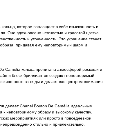
о кольцо, которое воплощает в себе изысканность и
иля. Оно вдохновлено нежностью и красотой цветка
нственность и утонченность. Это украшение станет
образа, придавая ему неповторимый шарм и
 De Camélia кольца пропитана атмосферой роскоши и
зайн и блеск бриллиантов создают неповторимый
восхищенные взгляды и делает вас центром внимания
ля делает Chanel Bouton De Camélia идеальным
ся к неповторимому образу и высокому качеству.
етских мероприятиях или просто в повседневной
ь непревзойденно стильно и привлекательно.