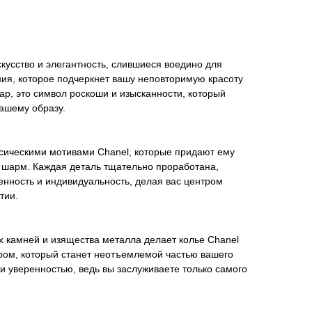
скусство и элегантность, слившиеся воедино для
ия, которое подчеркнет вашу неповторимую красоту
уар, это символ роскоши и изысканности, который
ашему образу.
ссическими мотивами Chanel, которые придают ему
 шарм. Каждая деталь тщательно проработана,
енность и индивидуальность, делая вас центром
тии.
х камней и изящества металла делает колье Chanel
ом, который станет неотъемлемой частью вашего
 и уверенностью, ведь вы заслуживаете только самого