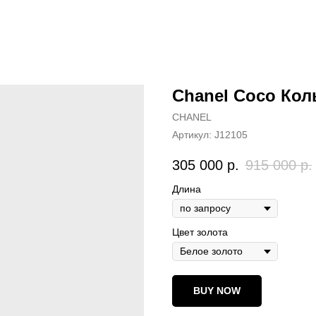
Chanel Coco Кол
CHANEL
Артикул:
J12105
305 000
р.
915 000
р.
Длина
Цвет золота
BUY NOW