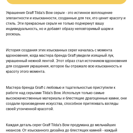
Украшения Graff Tilda's Bow серьги - это истинное воплощение
элегантности и изысканности, созданные для тех, кто ценит красоту и
стиль. Эти прекрасные серьги не только подчеркнут вашу
индивидуальность, но и добавят образу неповторимый шарм и
роскошь.
История создания этих изысканных серег началась с момента
вдохновения, когда мастера бренда Graff увидели изящный лук,
украшенный нежной лентой. Этот образ стал источником вдохновения
для создания украшения, которое бы отражало всю изысканность и
красоту этого момента.
Мастера бренда Graff с любовью и тщательностью приступили к
работе над серьгами Tilda's Bow. Используя только самые
высококачественные материалы и блестящие драгоценные камни, они
создали произведение искусства, способное притягивать взгляды
своей утонченной красотой.
Каждая деталь серег Graff Tilda's Bow продумана до мельчайших
нюансов. От изысканного дизайна до блестящих камней - каждый