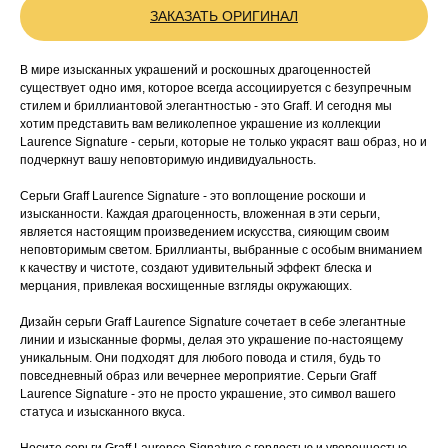
ЗАКАЗАТЬ ОРИГИНАЛ
В мире изысканных украшений и роскошных драгоценностей
существует одно имя, которое всегда ассоциируется с безупречным
стилем и бриллиантовой элегантностью - это Graff. И сегодня мы
хотим представить вам великолепное украшение из коллекции
Laurence Signature - серьги, которые не только украсят ваш образ, но и
подчеркнут вашу неповторимую индивидуальность.
Серьги Graff Laurence Signature - это воплощение роскоши и
изысканности. Каждая драгоценность, вложенная в эти серьги,
является настоящим произведением искусства, сияющим своим
неповторимым светом. Бриллианты, выбранные с особым вниманием
к качеству и чистоте, создают удивительный эффект блеска и
мерцания, привлекая восхищенные взгляды окружающих.
Дизайн серьги Graff Laurence Signature сочетает в себе элегантные
линии и изысканные формы, делая это украшение по-настоящему
уникальным. Они подходят для любого повода и стиля, будь то
повседневный образ или вечернее мероприятие. Серьги Graff
Laurence Signature - это не просто украшение, это символ вашего
статуса и изысканного вкуса.
Носите серьги Graff Laurence Signature с гордостью и уверенностью,