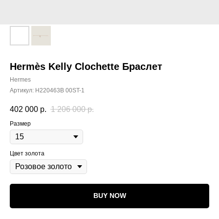
Hermès Kelly Clochette Браслет
Hermes
Артикул:
H220463B 00ST-1
402 000
р.
1 206 000
р.
Размер
Цвет золота
BUY NOW