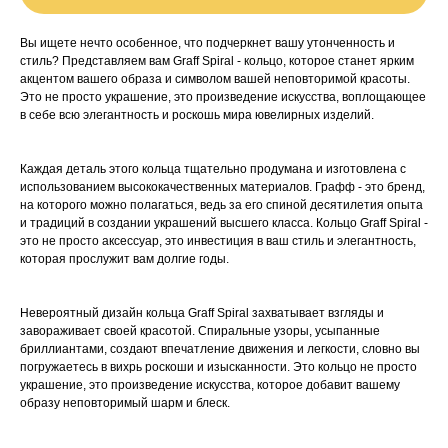
Вы ищете нечто особенное, что подчеркнет вашу утонченность и
стиль? Представляем вам Graff Spiral - кольцо, которое станет ярким
акцентом вашего образа и символом вашей неповторимой красоты.
Это не просто украшение, это произведение искусства, воплощающее
в себе всю элегантность и роскошь мира ювелирных изделий.
Каждая деталь этого кольца тщательно продумана и изготовлена с
использованием высококачественных материалов. Графф - это бренд,
на которого можно полагаться, ведь за его спиной десятилетия опыта
и традиций в создании украшений высшего класса. Кольцо Graff Spiral -
это не просто аксессуар, это инвестиция в ваш стиль и элегантность,
которая прослужит вам долгие годы.
Невероятный дизайн кольца Graff Spiral захватывает взгляды и
завораживает своей красотой. Спиральные узоры, усыпанные
бриллиантами, создают впечатление движения и легкости, словно вы
погружаетесь в вихрь роскоши и изысканности. Это кольцо не просто
украшение, это произведение искусства, которое добавит вашему
образу неповторимый шарм и блеск.