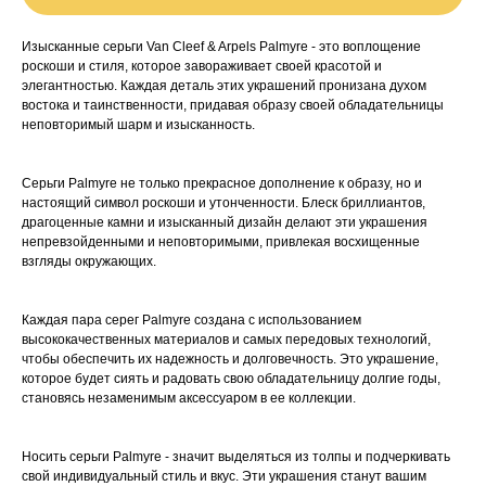
Изысканные серьги Van Cleef & Arpels Palmyre - это воплощение
роскоши и стиля, которое завораживает своей красотой и
элегантностью. Каждая деталь этих украшений пронизана духом
востока и таинственности, придавая образу своей обладательницы
неповторимый шарм и изысканность.
Серьги Palmyre не только прекрасное дополнение к образу, но и
настоящий символ роскоши и утонченности. Блеск бриллиантов,
драгоценные камни и изысканный дизайн делают эти украшения
непревзойденными и неповторимыми, привлекая восхищенные
взгляды окружающих.
Каждая пара серег Palmyre создана с использованием
высококачественных материалов и самых передовых технологий,
чтобы обеспечить их надежность и долговечность. Это украшение,
которое будет сиять и радовать свою обладательницу долгие годы,
становясь незаменимым аксессуаром в ее коллекции.
Носить серьги Palmyre - значит выделяться из толпы и подчеркивать
свой индивидуальный стиль и вкус. Эти украшения станут вашим