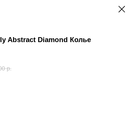
fly Abstract Diamond Колье
00
р.