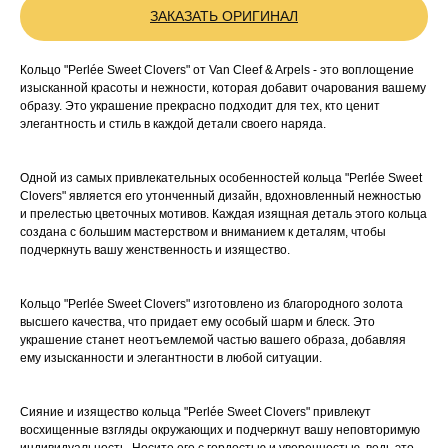
ЗАКАЗАТЬ ОРИГИНАЛ
Кольцо "Perlée Sweet Clovers" от Van Cleef & Arpels - это воплощение
изысканной красоты и нежности, которая добавит очарования вашему
образу. Это украшение прекрасно подходит для тех, кто ценит
элегантность и стиль в каждой детали своего наряда.
Одной из самых привлекательных особенностей кольца "Perlée Sweet
Clovers" является его утонченный дизайн, вдохновленный нежностью
и прелестью цветочных мотивов. Каждая изящная деталь этого кольца
создана с большим мастерством и вниманием к деталям, чтобы
подчеркнуть вашу женственность и изящество.
Кольцо "Perlée Sweet Clovers" изготовлено из благородного золота
высшего качества, что придает ему особый шарм и блеск. Это
украшение станет неотъемлемой частью вашего образа, добавляя
ему изысканности и элегантности в любой ситуации.
Сияние и изящество кольца "Perlée Sweet Clovers" привлекут
восхищенные взгляды окружающих и подчеркнут вашу неповторимую
индивидуальность. Носите его с гордостью и уверенностью, ведь это