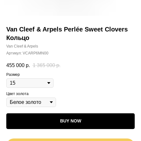
Van Cleef & Arpels Perlée Sweet Clovers
Кольцо
Van Cleef & Arpels
Артикул:
VCARP6MN00
455 000
р.
1 365 000
р.
Размер
Цвет золота
BUY NOW