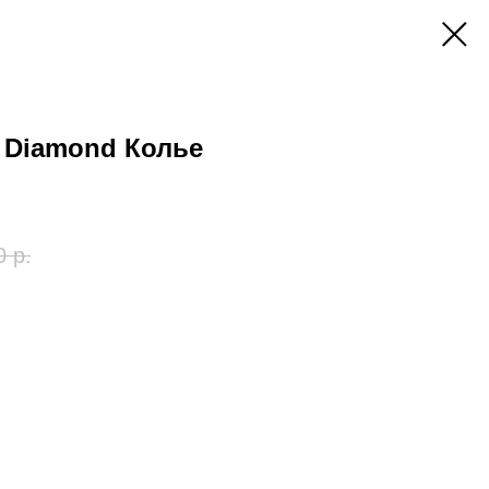
w Diamond Колье
0
р.