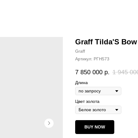
Graff Tilda'S Bo
Graff
Артикул:
РГН573
7 850 000
р.
1 945 00
Длина
Цвет золота
BUY NOW