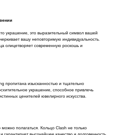
овении
росто украшение, это выразительный символ вашей
дчеркивает вашу неповторимую индивидуальность.
ьца олицетворяет современную роскошь и
Ring пропитана изысканностью и тщательно
осхитительное украшение, способное привлечь
истинных ценителей ювелирного искусства.
го можно полагаться. Кольцо Clash не только
 и гарантирует высочайшее качество и долговечность.