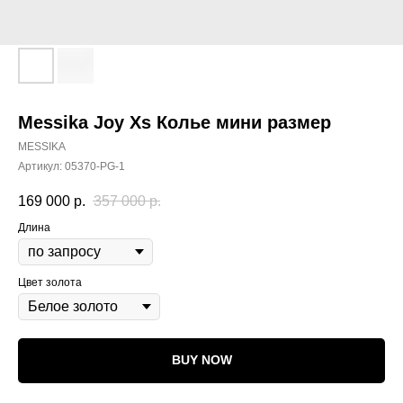
Messika Joy Xs Колье мини размер
MESSIKA
Артикул:
05370-PG-1
169 000
р.
357 000
р.
Длина
Цвет золота
BUY NOW