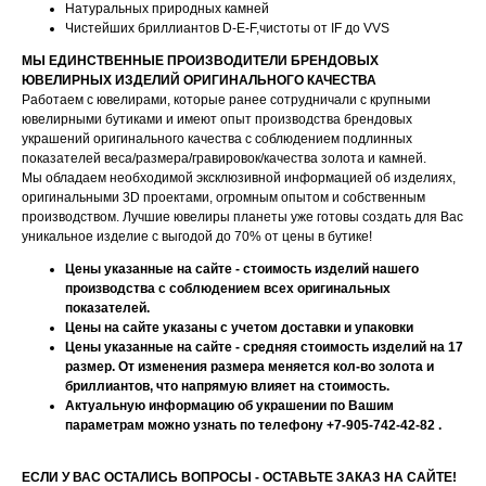
Натуральных природных камней
Чистейших бриллиантов D-E-F,чистоты от IF до VVS
МЫ ЕДИНСТВЕННЫЕ ПРОИЗВОДИТЕЛИ БРЕНДОВЫХ
ЮВЕЛИРНЫХ ИЗДЕЛИЙ ОРИГИНАЛЬНОГО КАЧЕСТВА
Работаем с ювелирами, которые ранее сотрудничали с крупными
ювелирными бутиками и имеют опыт производства брендовых
украшений оригинального качества с соблюдением подлинных
показателей веса/размера/гравировок/качества золота и камней.
Мы обладаем необходимой эксклюзивной информацией об изделиях,
оригинальными 3D проектами, огромным опытом и собственным
производством. Лучшие ювелиры планеты уже готовы создать для Вас
уникальное изделие с выгодой до 70% от цены в бутике!
Цены указанные на сайте - стоимость изделий нашего
производства с соблюдением всех оригинальных
показателей.
Цены на сайте указаны с учетом доставки и упаковки
Цены указанные на сайте - средняя стоимость изделий на 17
размер. От изменения размера меняется кол-во золота и
бриллиантов, что напрямую влияет на стоимость.
Актуальную информацию об украшении по Вашим
параметрам можно узнать по телефону +7-905-742-42-82 .
ЕСЛИ У ВАС ОСТАЛИСЬ ВОПРОСЫ - ОСТАВЬТЕ ЗАКАЗ НА САЙТЕ!