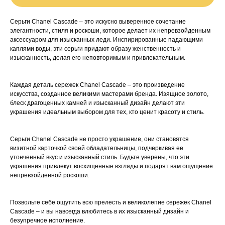
Серьги Chanel Cascade – это искусно выверенное сочетание
элегантности, стиля и роскоши, которое делает их непревзойденным
аксессуаром для изысканных леди. Инспирированные падающими
каплями воды, эти серьги придают образу женственность и
изысканность, делая его неповторимым и привлекательным.
Каждая деталь сережек Chanel Cascade – это произведение
искусства, созданное великими мастерами бренда. Изящное золото,
блеск драгоценных камней и изысканный дизайн делают эти
украшения идеальным выбором для тех, кто ценит красоту и стиль.
Серьги Chanel Cascade не просто украшение, они становятся
визитной карточкой своей обладательницы, подчеркивая ее
утонченный вкус и изысканный стиль. Будьте уверены, что эти
украшения привлекут восхищенные взгляды и подарят вам ощущение
непревзойденной роскоши.
Позвольте себе ощутить всю прелесть и великолепие сережек Chanel
Cascade – и вы навсегда влюбитесь в их изысканный дизайн и
безупречное исполнение.