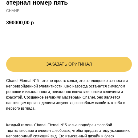
этернал номер пять
CHANEL
390000,00
р.
BUY NOW
ЗАКАЗАТЬ ОРИГИНАЛ
Chanel Eternal N°5 - это не просто колье, это воплощение вечности и
непревзойденной элегантности. Оно навсегда останется символом
роскоши и изысканности, неизменно впечатляя своим величием и
красотой. Созданное великими мастерами Chanel, оно является
настоящим произведением искусства, способным влюбить в себя с
первого взгляда.
Каждый камень Chanel Eternal N°5 колье подобран с особой
тщательностью и вложен с любовью, чтобы придать этому украшению
неповторимый сияющий вид. Его изысканный дизайн и блеск