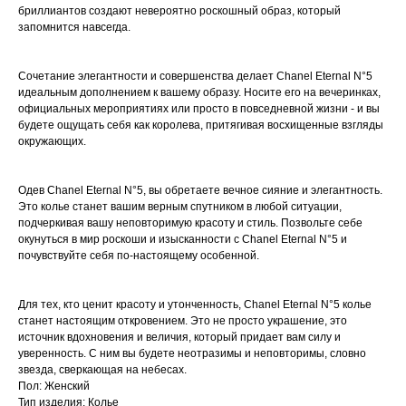
бриллиантов создают невероятно роскошный образ, который
запомнится навсегда.
Сочетание элегантности и совершенства делает Chanel Eternal N°5
идеальным дополнением к вашему образу. Носите его на вечеринках,
официальных мероприятиях или просто в повседневной жизни - и вы
будете ощущать себя как королева, притягивая восхищенные взгляды
окружающих.
Одев Chanel Eternal N°5, вы обретаете вечное сияние и элегантность.
Это колье станет вашим верным спутником в любой ситуации,
подчеркивая вашу неповторимую красоту и стиль. Позвольте себе
окунуться в мир роскоши и изысканности с Chanel Eternal N°5 и
почувствуйте себя по-настоящему особенной.
Для тех, кто ценит красоту и утонченность, Chanel Eternal N°5 колье
станет настоящим откровением. Это не просто украшение, это
источник вдохновения и величия, который придает вам силу и
уверенность. С ним вы будете неотразимы и неповторимы, словно
звезда, сверкающая на небесах.
Пол: Женский
Тип изделия: Колье