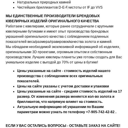
Натуральных природных камней
Чистейших бриллиантов D-E-F,чистоты от IF до VVS
МЫ ЕДИНСТВЕННЫЕ ПРОИЗВОДИТЕЛИ БРЕНДОВЫХ
ЮВЕЛИРНЫХ ИЗДЕЛИЙ ОРИГИНАЛЬНОГО КАЧЕСТВА
Работаем с ювелирами, которые ранее сотрудничали с крупными
ювелирными бутиками и имеют опыт производства брендовых
украшений оригинального качества с соблюдением подлинных
показателей веса/размера/гравировок/качества золота и камней.
Мы обладаем необходимой эксклюзивной информацией об изделиях,
оригинальными 3D проектами, огромным опытом и собственным
производством. Лучшие ювелиры планеты уже готовы создать для Вас
уникальное изделие с выгодой до 70% от цены в бутике!
Цены указанные на сайте - стоимость изделий нашего
производства с соблюдением всех оригинальных
показателей.
Цены на сайте указаны с учетом доставки и упаковки
Цены указанные на сайте - средняя стоимость изделий на 17
размер. От изменения размера меняется кол-во золота и
бриллиантов, что напрямую влияет на стоимость.
Актуальную информацию об украшении по Вашим
параметрам можно узнать по телефону +7-905-742-42-82 .
ЕСЛИ У ВАС ОСТАЛИСЬ ВОПРОСЫ - ОСТАВЬТЕ ЗАКАЗ НА САЙТЕ!