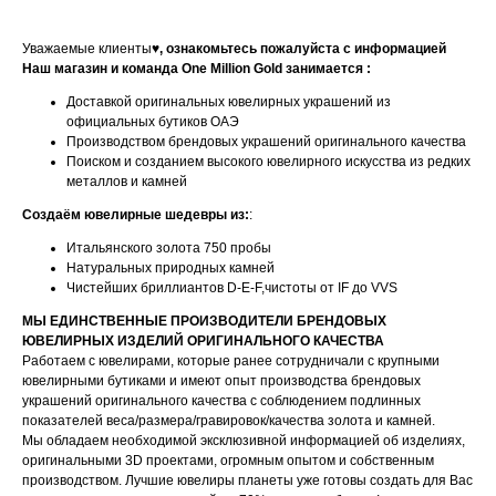
Уважаемые клиенты♥
, ознакомьтесь пожалуйста с информацией
Наш магазин и команда One Million Gold занимается :
Доставкой оригинальных ювелирных украшений из
официальных бутиков ОАЭ
Производством брендовых украшений оригинального качества
Поиском и созданием высокого ювелирного искусства из редких
металлов и камней
Создаём ювелирные шедевры из:
:
Итальянского золота 750 пробы
Натуральных природных камней
Чистейших бриллиантов D-E-F,чистоты от IF до VVS
МЫ ЕДИНСТВЕННЫЕ ПРОИЗВОДИТЕЛИ БРЕНДОВЫХ
ЮВЕЛИРНЫХ ИЗДЕЛИЙ ОРИГИНАЛЬНОГО КАЧЕСТВА
Работаем с ювелирами, которые ранее сотрудничали с крупными
ювелирными бутиками и имеют опыт производства брендовых
украшений оригинального качества с соблюдением подлинных
показателей веса/размера/гравировок/качества золота и камней.
Мы обладаем необходимой эксклюзивной информацией об изделиях,
оригинальными 3D проектами, огромным опытом и собственным
производством. Лучшие ювелиры планеты уже готовы создать для Вас