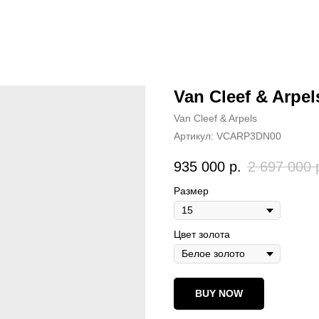
Van Cleef & Arpel
Van Cleef & Arpels
Артикул:
VCARP3DN00
935 000
р.
2 697 000
Размер
Цвет золота
BUY NOW