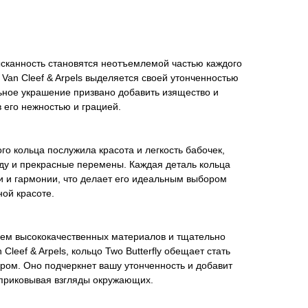
зысканность становятся неотъемлемой частью каждого
от Van Cleef & Arpels выделяется своей утонченностью
ьное украшение призвано добавить изящество и
 его нежностью и грацией.
го кольца послужила красота и легкость бабочек,
ду и прекрасные перемены. Каждая деталь кольца
и и гармонии, что делает его идеальным выбором
ной красоте.
ием высококачественных материалов и тщательно
leef & Arpels, кольцо Two Butterfly обещает стать
ом. Оно подчеркнет вашу утонченность и добавит
 приковывая взгляды окружающих.