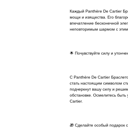
Каждый Panthère De Cartier Б
мощи и изящества. Его благо
впечатление бесконечной элег
неповторимым шармом с этим 
🌟 Почувствуйте силу и утонче
С Panthère De Cartier Брасле
стать настоящим символом сти
подчеркнут вашу силу и решим
обстановке. Осмелитесь быть
Cartier.
🎁 Сделайте особый подарок 