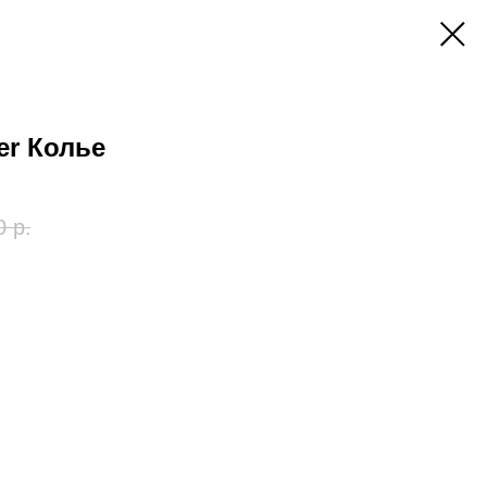
ier Колье
0
р.