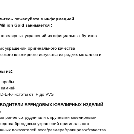
омьтесь пожалуйста с информацией
illion Gold занимается :
х ювелирных украшений из официальных бутиков
х украшений оригинального качества
сокого ювелирного искусства из редких металлов и
ы из:
:
0 пробы
 камней
D-E-F,чистоты от IF до VVS
ВОДИТЕЛИ БРЕНДОВЫХ ЮВЕЛИРНЫХ ИЗДЕЛИЙ
А
ые ранее сотрудничали с крупными ювелирными
водства брендовых украшений оригинального
нных показателей веса/размера/гравировок/качества