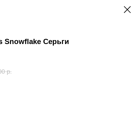
ls Snowflake Серьги
00
р.