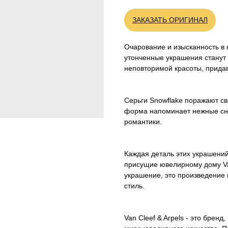
ЗАКАЗАТЬ ОРИГИНАЛ
Очарование и изысканность в к
утонченные украшения станут
неповторимой красоты, придав
Серьги Snowflake поражают с
форма напоминает нежные сне
романтики.
Каждая деталь этих украшений
присущие ювелирному дому Van 
украшение, это произведение 
стиль.
Van Cleef & Arpels - это брен