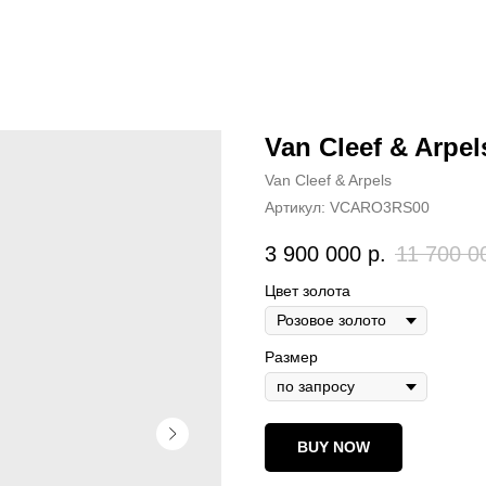
Van Cleef & Arpe
Van Cleef & Arpels
Артикул:
VCARO3RS00
3 900 000
р.
11 700 0
Цвет золота
Размер
BUY NOW