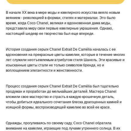
В начале XX века в мире моды и ювелирного искусства веяло новым
веянием - революцией в формах, стилях и материалах. Это было
время, когда Coco Chanel, великая и вдохновенная дама моды,
представила миру свои первые ювелирные украшения. Однако,
настоящий шедевр ее творчества был еще впереди.
История создания серьги Chanel Extrait De Camélia началась с ее
вдохновения на прекрасные цветы камелии, которые в течение многих
лет служили неотъемлемым атрибутом стиля Шанель. Эти красивые и
изысканные цветы стали не только символом бренда, но и
воплощением элегантности и женственности.
Процесс создания серьги Chanel Extrait De Camélia был тщательно
продуман и проработан до мельчайших деталей. Мастера Chanel
вложили свое мастерство и страсть в каждую крошечную деталь,
чтобы добиться идеального сочетания блеска драгоценных камней и
изящной формы, воспроизводящей камелию во всей ее красе.
Однажды, прогуливаясь по своему саду, Coco Chanel обратила
внимание на камелии, играющие под лучами утреннего солнца. В их