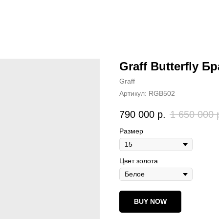
Graff Butterfly Б
Graff
Артикул:
RGB502
790 000
р.
1 650 000
Размер
Цвет золота
BUY NOW