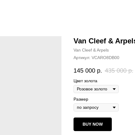
Van Cleef & Arpe
Van Cleef & Arpels
Артикул:
VCARO8DB00
145 000
р.
435 000
р.
Цвет золота
Размер
BUY NOW