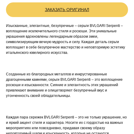
ЗАКАЗАТЬ ОРИГИНАЛ
Изысканные, элегантные, безупречные – серьги BVLGARI Serpenti –
воплощение исключительного стиля и роскоши. Эти уникальные
украшения вдохновлены легендарным образом змеи,
символизирующим вечную мудрость и силу. Каждая деталь серьги
воплощает в себе безупречное мастерство и неповторимую эстетику
итальянского ювелирного искусства.
Созданные из благородных металлов и инкрустированные
драгоценными камнями, серьги BVLGARI Serpenti – это воплощение
роскоши и изысканности. Сияние и элегантность этих украшений
привлекают внимание и олицетворяют безупречный вкус и
утонченность своей обладательницы.
Каждая пара сережек BVLGARI Serpenti – это не только украшение, но
и яркий акцент стиля и характера. Носите их с гордостью на важных
мероприятиях или повседневно, придавая своему образу
неповторимый шарм и изысканность, которые не останутся