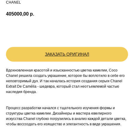
CHANEL
405000,00
р.
BUY NOW
ЗАКАЗАТЬ ОРИГИНАЛ
Вдохновленная красотой и изысканностью цветка камелии, Coco
Chanel решила создать украшение, которое бы воплотило в себе его
неповторимый дух. И так началась история создания серьги Chanel
Extrait De Camélia - шедевра, который стал неотъемлемой частью
наследия бренда.
Процесс разработки начался с тщательного изучения формы и
структуры цветка камелии. Дизайнеры и мастера ювелирного
искусства Chanel глубоко погрузились в анализ каждой детали цветка,
чтобы воссоздать его изящество и элегантность в виде украшения.