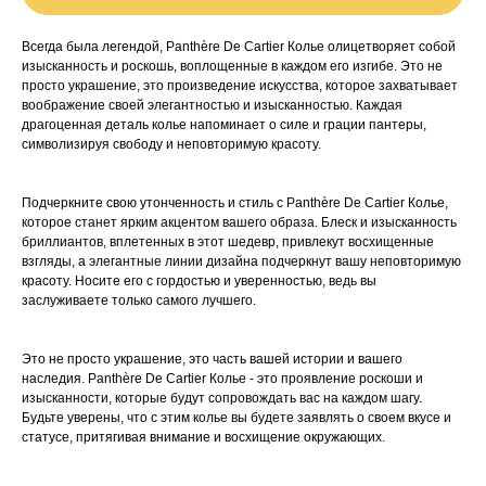
Всегда была легендой, Panthère De Cartier Колье олицетворяет собой
изысканность и роскошь, воплощенные в каждом его изгибе. Это не
просто украшение, это произведение искусства, которое захватывает
воображение своей элегантностью и изысканностью. Каждая
драгоценная деталь колье напоминает о силе и грации пантеры,
символизируя свободу и неповторимую красоту.
Подчеркните свою утонченность и стиль с Panthère De Cartier Колье,
которое станет ярким акцентом вашего образа. Блеск и изысканность
бриллиантов, вплетенных в этот шедевр, привлекут восхищенные
взгляды, а элегантные линии дизайна подчеркнут вашу неповторимую
красоту. Носите его с гордостью и уверенностью, ведь вы
заслуживаете только самого лучшего.
Это не просто украшение, это часть вашей истории и вашего
наследия. Panthère De Cartier Колье - это проявление роскоши и
изысканности, которые будут сопровождать вас на каждом шагу.
Будьте уверены, что с этим колье вы будете заявлять о своем вкусе и
статусе, притягивая внимание и восхищение окружающих.