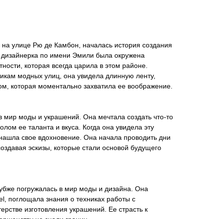
 на улице Рю де Камбон, началась история создания
 дизайнерка по имени Эмили была окружена
ности, которая всегда царила в этом районе.
икам модных улиц, она увидела длинную ленту,
м, которая моментально захватила ее воображение.
 мир моды и украшений. Она мечтала создать что-то
олом ее таланта и вкуса. Когда она увидела эту
о нашла свое вдохновение. Она начала проводить дни
создавая эскизы, которые стали основой будущего
убже погружалась в мир моды и дизайна. Она
l, поглощала знания о техниках работы с
рстве изготовления украшений. Ее страсть к