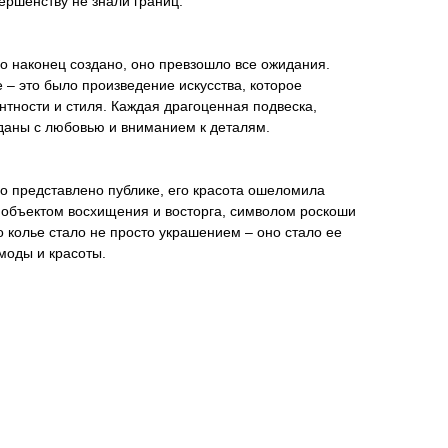
вершенству не знали границ.
о наконец создано, оно превзошло все ожидания.
 – это было произведение искусства, которое
нтности и стиля. Каждая драгоценная подвеска,
зданы с любовью и вниманием к деталям.
о представлено публике, его красота ошеломила
ло объектом восхищения и восторга, символом роскоши
о колье стало не просто украшением – оно стало ее
моды и красоты.