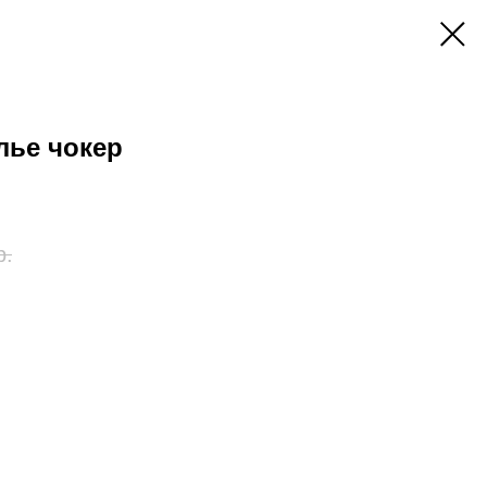
лье чокер
р.