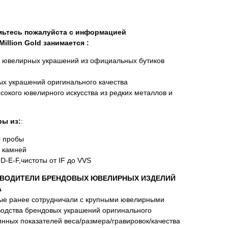
омьтесь пожалуйста с информацией
illion Gold занимается :
х ювелирных украшений из официальных бутиков
х украшений оригинального качества
сокого ювелирного искусства из редких металлов и
ы из:
:
0 пробы
 камней
D-E-F,чистоты от IF до VVS
ВОДИТЕЛИ БРЕНДОВЫХ ЮВЕЛИРНЫХ ИЗДЕЛИЙ
А
ые ранее сотрудничали с крупными ювелирными
водства брендовых украшений оригинального
нных показателей веса/размера/гравировок/качества