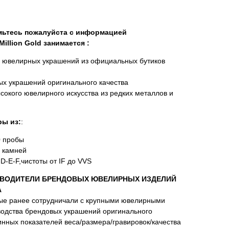
омьтесь пожалуйста с информацией
illion Gold занимается :
х ювелирных украшений из официальных бутиков
х украшений оригинального качества
сокого ювелирного искусства из редких металлов и
ы из:
:
0 пробы
 камней
D-E-F,чистоты от IF до VVS
ВОДИТЕЛИ БРЕНДОВЫХ ЮВЕЛИРНЫХ ИЗДЕЛИЙ
А
ые ранее сотрудничали с крупными ювелирными
водства брендовых украшений оригинального
нных показателей веса/размера/гравировок/качества