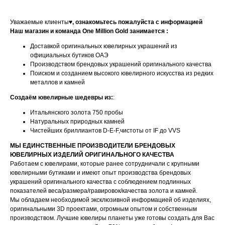
Уважаемые клиенты♥
, ознакомьтесь пожалуйста с информацией
Наш магазин и команда One Million Gold занимается :
Доставкой оригинальных ювелирных украшений из
официальных бутиков ОАЭ
Производством брендовых украшений оригинального качества
Поиском и созданием высокого ювелирного искусства из редких
металлов и камней
Создаём ювелирные шедевры из:
:
Итальянского золота 750 пробы
Натуральных природных камней
Чистейших бриллиантов D-E-F,чистоты от IF до VVS
МЫ ЕДИНСТВЕННЫЕ ПРОИЗВОДИТЕЛИ БРЕНДОВЫХ
ЮВЕЛИРНЫХ ИЗДЕЛИЙ ОРИГИНАЛЬНОГО КАЧЕСТВА
Работаем с ювелирами, которые ранее сотрудничали с крупными
ювелирными бутиками и имеют опыт производства брендовых
украшений оригинального качества с соблюдением подлинных
показателей веса/размера/гравировок/качества золота и камней.
Мы обладаем необходимой эксклюзивной информацией об изделиях,
оригинальными 3D проектами, огромным опытом и собственным
производством. Лучшие ювелиры планеты уже готовы создать для Вас