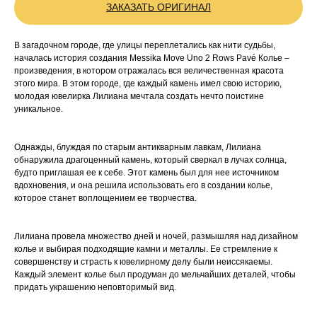
ЗАКАЗАТЬ ОРИГИНАЛ
В загадочном городе, где улицы переплетались как нити судьбы,
началась история создания Messika Move Uno 2 Rows Pavé Колье –
произведения, в котором отражалась вся величественная красота
этого мира. В этом городе, где каждый камень имел свою историю,
молодая ювелирка Лилиана мечтала создать нечто поистине
уникальное.
Однажды, блуждая по старым антикварным лавкам, Лилиана
обнаружила драгоценный камень, который сверкал в лучах солнца,
будто приглашая ее к себе. Этот камень был для нее источником
вдохновения, и она решила использовать его в создании колье,
которое станет воплощением ее творчества.
Лилиана провела множество дней и ночей, размышляя над дизайном
колье и выбирая подходящие камни и металлы. Ее стремление к
совершенству и страсть к ювелирному делу были неиссякаемы.
Каждый элемент колье был продуман до мельчайших деталей, чтобы
придать украшению неповторимый вид.