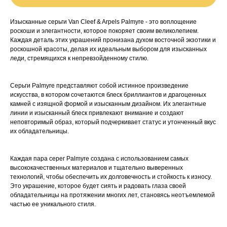
Изысканные серьги Van Cleef & Arpels Palmyre - это воплощение
роскоши и элегантности, которое покоряет своим великолепием.
Каждая деталь этих украшений пронизана духом восточной экзотики и
роскошной красоты, делая их идеальным выбором для изысканных
леди, стремящихся к непревзойденному стилю.
Серьги Palmyre представляют собой истинное произведение
искусства, в котором сочетаются блеск бриллиантов и драгоценных
камней с изящной формой и изысканным дизайном. Их элегантные
линии и изысканный блеск привлекают внимание и создают
неповторимый образ, который подчеркивает статус и утонченный вкус
их обладательницы.
Каждая пара серег Palmyre создана с использованием самых
высококачественных материалов и тщательно выверенных
технологий, чтобы обеспечить их долговечность и стойкость к износу.
Это украшение, которое будет сиять и радовать глаза своей
обладательницы на протяжении многих лет, становясь неотъемлемой
частью ее уникального стиля.