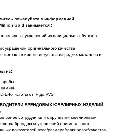
омьтесь пожалуйста с информацией
illion Gold занимается :
х ювелирных украшений из официальных бутиков
х украшений оригинального качества
сокого ювелирного искусства из редких металлов и
ы из:
:
0 пробы
 камней
D-E-F,чистоты от IF до VVS
ВОДИТЕЛИ БРЕНДОВЫХ ЮВЕЛИРНЫХ ИЗДЕЛИЙ
А
ые ранее сотрудничали с крупными ювелирными
водства брендовых украшений оригинального
нных показателей веса/размера/гравировок/качества