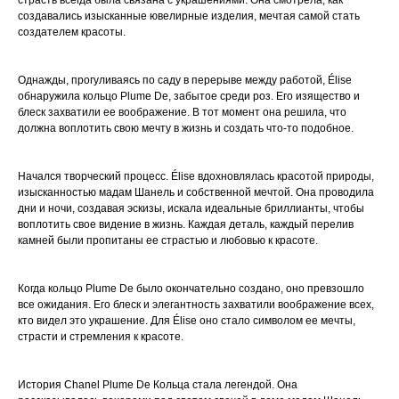
создавались изысканные ювелирные изделия, мечтая самой стать
создателем красоты.
Однажды, прогуливаясь по саду в перерыве между работой, Élise
обнаружила кольцо Plume De, забытое среди роз. Его изящество и
блеск захватили ее воображение. В тот момент она решила, что
должна воплотить свою мечту в жизнь и создать что-то подобное.
Начался творческий процесс. Élise вдохновлялась красотой природы,
изысканностью мадам Шанель и собственной мечтой. Она проводила
дни и ночи, создавая эскизы, искала идеальные бриллианты, чтобы
воплотить свое видение в жизнь. Каждая деталь, каждый перелив
камней были пропитаны ее страстью и любовью к красоте.
Когда кольцо Plume De было окончательно создано, оно превзошло
все ожидания. Его блеск и элегантность захватили воображение всех,
кто видел это украшение. Для Élise оно стало символом ее мечты,
страсти и стремления к красоте.
История Chanel Plume De Кольца стала легендой. Она