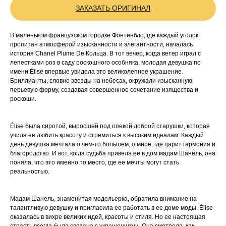
ЗАКАЗАТЬ ОРИГИНАЛ
В маленьком французском городке Фонтенбло, где каждый уголок
пропитан атмосферой изысканности и элегантности, началась
история Chanel Plume De Кольца. В тот вечер, когда ветер играл с
лепестками роз в саду роскошного особняка, молодая девушка по
имени Élise впервые увидела это великолепное украшение.
Бриллианты, словно звезды на небесах, окружали изысканную
перьевую форму, создавая совершенное сочетание изящества и
роскоши.
Élise была сиротой, выросшей под опекой доброй старушки, которая
учила ее любить красоту и стремиться к высоким идеалам. Каждый
день девушка мечтала о чем-то большем, о мире, где царит гармония и
благородство. И вот, когда судьба привела ее в дом мадам Шанель, она
поняла, что это именно то место, где ее мечты могут стать
реальностью.
Мадам Шанель, знаменитая модельерка, обратила внимание на
талантливую девушку и пригласила ее работать в ее доме моды. Élise
оказалась в вихре великих идей, красоты и стиля. Но ее настоящая
страсть всегда была связана с украшениями. Она смотрела, как