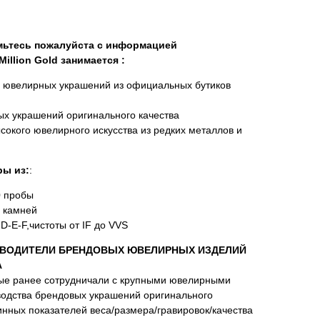
омьтесь пожалуйста с информацией
illion Gold занимается :
х ювелирных украшений из официальных бутиков
х украшений оригинального качества
сокого ювелирного искусства из редких металлов и
ы из:
:
0 пробы
 камней
D-E-F,чистоты от IF до VVS
ВОДИТЕЛИ БРЕНДОВЫХ ЮВЕЛИРНЫХ ИЗДЕЛИЙ
А
ые ранее сотрудничали с крупными ювелирными
водства брендовых украшений оригинального
нных показателей веса/размера/гравировок/качества