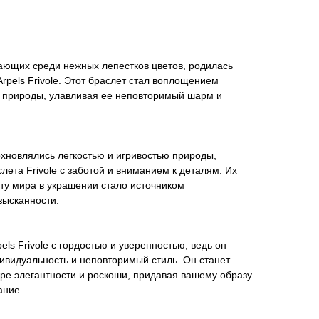
рающих среди нежных лепестков цветов, родилась
Arpels Frivole. Этот браслет стал воплощением
ы природы, улавливая ее неповторимый шарм и
дохновлялись легкостью и игривостью природы,
лета Frivole с заботой и вниманием к деталям. Их
ту мира в украшении стало источником
зысканности.
els Frivole с гордостью и уверенностью, ведь он
ивидуальность и неповторимый стиль. Он станет
ре элегантности и роскоши, придавая вашему образу
ание.