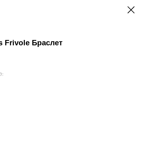
s Frivole Браслет
р.