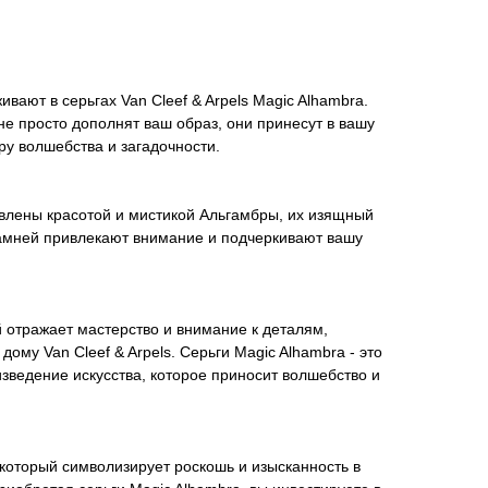
вают в серьгах Van Cleef & Arpels Magic Alhambra.
е просто дополнят ваш образ, они принесут в вашу
у волшебства и загадочности.
овлены красотой и мистикой Альгамбры, их изящный
камней привлекают внимание и подчеркивают вашу
 отражает мастерство и внимание к деталям,
му Van Cleef & Arpels. Серьги Magic Alhambra - это
изведение искусства, которое приносит волшебство и
д, который символизирует роскошь и изысканность в