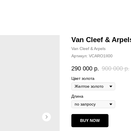
Van Cleef & Arpe
Van Cleef & Arpels
Артикул:
VCARO1II00
290 000
р.
900 000
р.
Цвет золота
Длина
BUY NOW