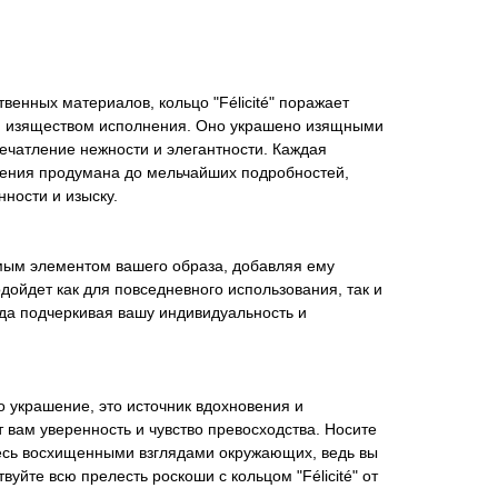
венных материалов, кольцо "Félicité" поражает
и изяществом исполнения. Оно украшено изящными
ечатление нежности и элегантности. Каждая
шения продумана до мельчайших подробностей,
нности и изыску.
мым элементом вашего образа, добавляя ему
дойдет как для повседневного использования, так и
да подчеркивая вашу индивидуальность и
сто украшение, это источник вдохновения и
т вам уверенность и чувство превосходства. Носите
тесь восхищенными взглядами окружающих, ведь вы
вуйте всю прелесть роскоши с кольцом "Félicité" от