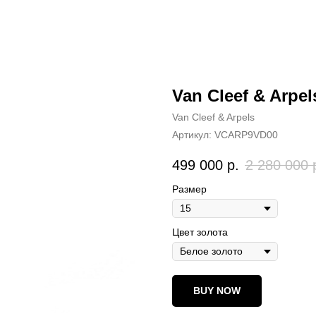
Van Cleef & Arpel
Van Cleef & Arpels
Артикул:
VCARP9VD00
499 000
р.
2 280 000
Размер
Цвет золота
BUY NOW