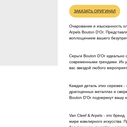
ЗАКАЗАТЬ ОРИГИНАЛ
Очарование и изысканность ол
Arpels Bouton D'Or. Представл
воплощением вашего безупречн
Серьги Bouton D'Or идеально 
современными трендами. Их у
вас звездой любого мероприят
Каждая деталь этих сережек -
драгоценных металлах и свер
Bouton D'Or подчеркнут вашу 
Van Cleef & Arpels - это брен
мире ювелирного искусства. П