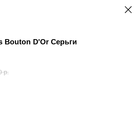
ls Bouton D'Or Серьги
0
р.