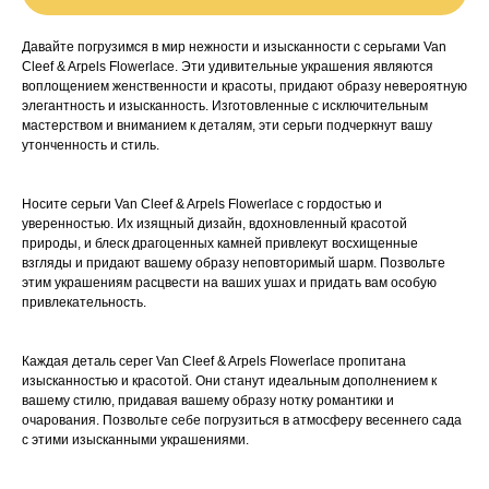
Давайте погрузимся в мир нежности и изысканности с серьгами Van
Cleef & Arpels Flowerlace. Эти удивительные украшения являются
воплощением женственности и красоты, придают образу невероятную
элегантность и изысканность. Изготовленные с исключительным
мастерством и вниманием к деталям, эти серьги подчеркнут вашу
утонченность и стиль.
Носите серьги Van Cleef & Arpels Flowerlace с гордостью и
уверенностью. Их изящный дизайн, вдохновленный красотой
природы, и блеск драгоценных камней привлекут восхищенные
взгляды и придают вашему образу неповторимый шарм. Позвольте
этим украшениям расцвести на ваших ушах и придать вам особую
привлекательность.
Каждая деталь серег Van Cleef & Arpels Flowerlace пропитана
изысканностью и красотой. Они станут идеальным дополнением к
вашему стилю, придавая вашему образу нотку романтики и
очарования. Позвольте себе погрузиться в атмосферу весеннего сада
с этими изысканными украшениями.