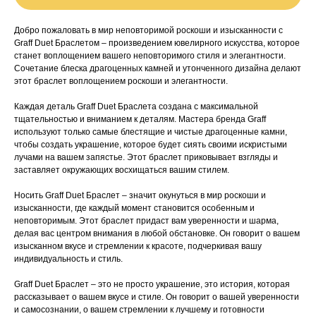
Добро пожаловать в мир неповторимой роскоши и изысканности с
Graff Duet Браслетом – произведением ювелирного искусства, которое
станет воплощением вашего неповторимого стиля и элегантности.
Сочетание блеска драгоценных камней и утонченного дизайна делают
этот браслет воплощением роскоши и элегантности.
Каждая деталь Graff Duet Браслета создана с максимальной
тщательностью и вниманием к деталям. Мастера бренда Graff
используют только самые блестящие и чистые драгоценные камни,
чтобы создать украшение, которое будет сиять своими искристыми
лучами на вашем запястье. Этот браслет приковывает взгляды и
заставляет окружающих восхищаться вашим стилем.
Носить Graff Duet Браслет – значит окунуться в мир роскоши и
изысканности, где каждый момент становится особенным и
неповторимым. Этот браслет придаст вам уверенности и шарма,
делая вас центром внимания в любой обстановке. Он говорит о вашем
изысканном вкусе и стремлении к красоте, подчеркивая вашу
индивидуальность и стиль.
Graff Duet Браслет – это не просто украшение, это история, которая
рассказывает о вашем вкусе и стиле. Он говорит о вашей уверенности
и самосознании, о вашем стремлении к лучшему и готовности