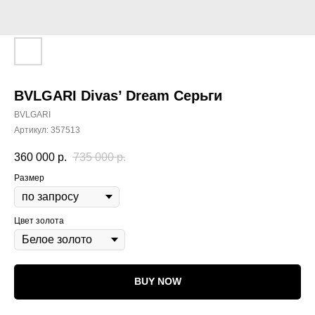
BVLGARI Divas’ Dream Серьги
BVLGARI
Артикул:
357513
360 000
р.
735 000
р.
Размер
Цвет золота
BUY NOW