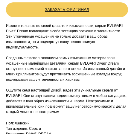
ЗАКАЗАТЬ ОРИГИНАЛ
Исключительные по своей красоте и изысканности, серьги BVLGARI
Divas’ Dream воплощают в себе эссенцию роскоши и элегантности.
Эти утонченные украшения не только добавят в ваш образ
изысканности, но и подчеркнут вашу неповторимую
индивидуальность.
Созданные с использованием самых изысканных материалов и
украшенные малейшими деталями, серьги BVLGARI Divas’ Dream
станут неотъемлемой частью вашего стиля. Их изысканный дизайн и
блеск бриллиантов будут притягивать восхищенные взгляды вокруг,
подчеркивая вашу утонченность и харизму.
Ощутите себя настоящей дивой, надев эти уникальные серьги от
BVLGARI. Они станут вашим надежным спутником в любых ситуациях,
добавляя в ваш образ изысканности и шарма. Неотразимые и
привлекательные, они подчеркнут вашу неповторимую красоту, делая
каждый момент неповторимым.
Пол: Женский
Тип изделия: Серьги
Коллекция: DIVAS’ DREAM